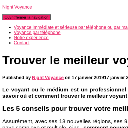
Night Voyance
Ouvrir/fermer la navigation
Voyance immédiate et sérieuse par téléphone ou par mai
Voyance par téléphone
Notre expérience
Contact
Trouver le meilleur v
Published by
Night Voyance
on
17 janvier 2019
17 janvier 
Le voyant ou le médium est un professionnel
savoir où et comment trouver le meilleur voyant
Les 5 conseils pour trouver votre mei
Assurément, avec ses 13 nouvelles régions, ses 95
pays complexe et multiple. Ainsi,
comment pouvez-v