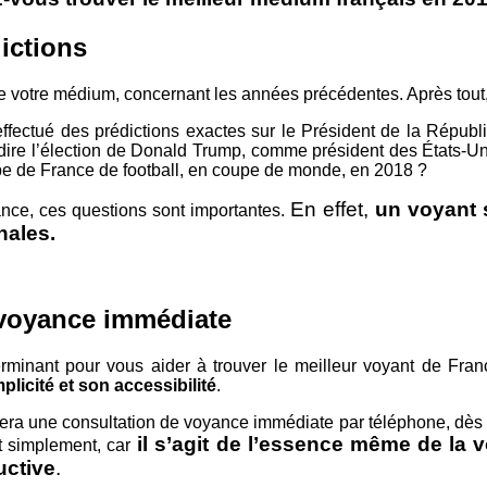
dictions
de votre médium, concernant les années précédentes. Après tout,
ffectué des prédictions exactes sur le Président de la Répub
dire l’élection de Donald Trump, comme président des États-Unis
uipe de France de football, en coupe de monde, en 2018 ?
En effet,
un voyant 
ance, ces questions sont importantes.
nales.
 voyance immédiate
minant pour vous aider à trouver le meilleur voyant de France
plicité et son accessibilité
.
era une consultation de voyance immédiate par téléphone, dès que
il s’agit de l’essence même de la v
t simplement, car
uctive
.